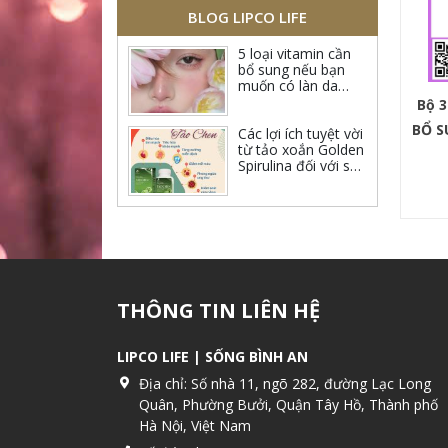
BLOG LIPCO LIFE
5 loại vitamin cần
bổ sung nếu bạn
muốn có làn da
rạng rỡ
Bộ 3
BỔ S
Các lợi ích tuyệt vời
từ tảo xoắn Golden
Spirulina đối với sức
khỏe
THÔNG TIN LIÊN HỆ
LIPCO LIFE | SỐNG BÌNH AN
Địa chỉ:
Số nhà 11, ngõ 282, đường Lạc Long
Quân, Phường Bưởi, Quận Tây Hồ, Thành phố
Hà Nội, Việt Nam