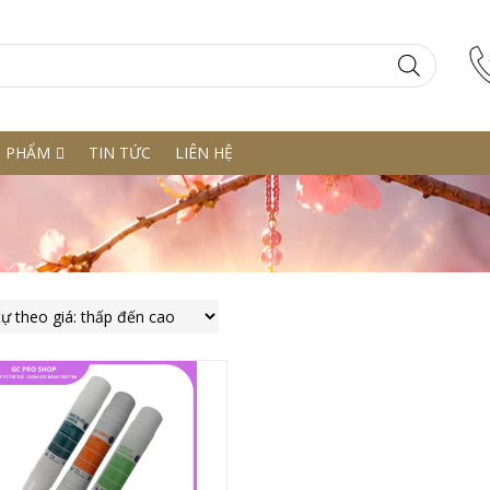
N PHẨM
TIN TỨC
LIÊN HỆ