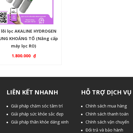
 lõi lọc AKALINE HYDROGEN
UNG KHOÁNG TỐ (Nâng cấp
máy lọc RO)
1.800.000
₫
LIÊN KẾT NHANH
HỖ TRỢ DỊCH VỤ
Giải pháp chăm sóc tâm trí
Chính sách mua hàng
Giải pháp sức khỏe sắc đẹp
Chính sách thanh toán
Giải pháp thân khỏe dáng xinh
Chính sách vận chuyển
Đổi trả và bảo hành